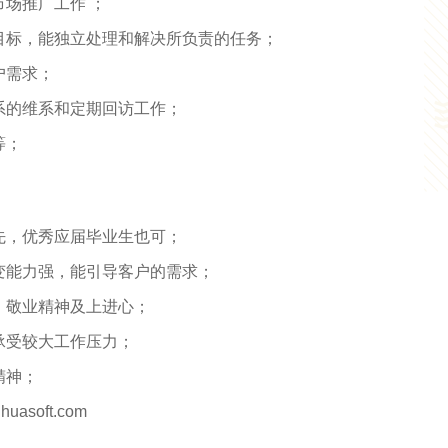
场推广工作 ；
目标，能独立处理和解决所负责的任务；
户需求；
系的维系和定期回访工作；
等；
先，优秀应届毕业生也可；
变能力强，能引导客户的需求；
、敬业精神及上进心；
承受较大工作压力；
精神；
asoft.com